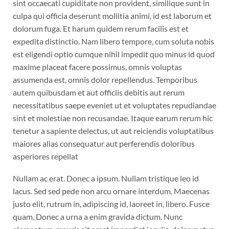
sint occaecati cupiditate non provident, similique sunt in
culpa qui officia deserunt mollitia animi, id est laborum et
dolorum fuga. Et harum quidem rerum facilis est et
expedita distinctio. Nam libero tempore, cum soluta nobis
est eligendi optio cumque nihil impedit quo minus id quod
maxime placeat facere possimus, omnis voluptas
assumenda est, omnis dolor repellendus. Temporibus
autem quibusdam et aut officiis debitis aut rerum
necessitatibus saepe eveniet ut et voluptates repudiandae
sint et molestiae non recusandae. Itaque earum rerum hic
tenetur a sapiente delectus, ut aut reiciendis voluptatibus
maiores alias consequatur aut perferendis doloribus
asperiores repellat
Nullam ac erat. Donec a ipsum. Nullam tristique leo id
lacus. Sed sed pede non arcu ornare interdum. Maecenas
justo elit, rutrum in, adipiscing id, laoreet in, libero. Fusce
quam. Donec a urna a enim gravida dictum. Nunc