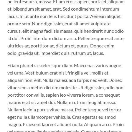
pellentesque a, massa. Etiam eros sapien, porta et, aliquam
et, bibendum sit amet, erat. Sed condimentum interdum
lacus. In ut ante non felis tincidunt porta. Aenean aliquet
ornare sem. Nunc dignissim, erat sit amet vulputate
cursus, elit magna facilisis massa, quis hendrerit nunc odio
id dui. Proin interdum dictum arcu. Pellentesque erat ante,
ultricies ac, porttitor ac, dictum et, purus. Donec enim
odio, gravida ut, imperdiet quis, rutrum ut, lacus.
Etiam pharetra scelerisque diam. Maecenas varius augue
vel urna. Vestibulum erat nisl, fringilla vel, mollis et,
aliquam non, elit. Nulla malesuada turpis nec velit. Donec
vitae sem a metus dictum molestie. Ut dignissim, odio non
porttitor convallis, sapien leo viverra lorem, a consequat
mauris erat sit amet dui. Nullam rutrum feugiat massa.
Nullam lacinia purus vitae massa. Pellentesque vel tortor
eget nulla ullamcorper vehicula. Cras egestas euismod
magna. Praesent laoreet aliquet nulla. Aliquam arcu. Proin
vel neque non ligula sodales sagittis. Cum sociis natoque