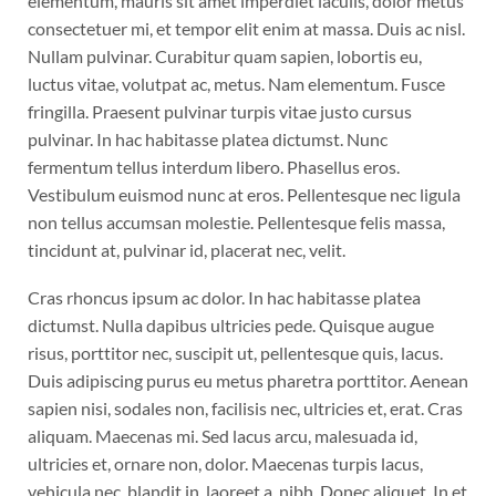
elementum, mauris sit amet imperdiet iaculis, dolor metus
consectetuer mi, et tempor elit enim at massa. Duis ac nisl.
Nullam pulvinar. Curabitur quam sapien, lobortis eu,
luctus vitae, volutpat ac, metus. Nam elementum. Fusce
fringilla. Praesent pulvinar turpis vitae justo cursus
pulvinar. In hac habitasse platea dictumst. Nunc
fermentum tellus interdum libero. Phasellus eros.
Vestibulum euismod nunc at eros. Pellentesque nec ligula
non tellus accumsan molestie. Pellentesque felis massa,
tincidunt at, pulvinar id, placerat nec, velit.
Cras rhoncus ipsum ac dolor. In hac habitasse platea
dictumst. Nulla dapibus ultricies pede. Quisque augue
risus, porttitor nec, suscipit ut, pellentesque quis, lacus.
Duis adipiscing purus eu metus pharetra porttitor. Aenean
sapien nisi, sodales non, facilisis nec, ultricies et, erat. Cras
aliquam. Maecenas mi. Sed lacus arcu, malesuada id,
ultricies et, ornare non, dolor. Maecenas turpis lacus,
vehicula nec, blandit in, laoreet a, nibh. Donec aliquet. In et