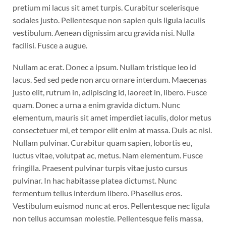
pretium mi lacus sit amet turpis. Curabitur scelerisque
sodales justo. Pellentesque non sapien quis ligula iaculis
vestibulum. Aenean dignissim arcu gravida nisi. Nulla
facilisi. Fusce a augue.
Nullam ac erat. Donec a ipsum. Nullam tristique leo id
lacus. Sed sed pede non arcu ornare interdum. Maecenas
justo elit, rutrum in, adipiscing id, laoreet in, libero. Fusce
quam. Donec a urna a enim gravida dictum. Nunc
elementum, mauris sit amet imperdiet iaculis, dolor metus
consectetuer mi, et tempor elit enim at massa. Duis ac nisl.
Nullam pulvinar. Curabitur quam sapien, lobortis eu,
luctus vitae, volutpat ac, metus. Nam elementum. Fusce
fringilla. Praesent pulvinar turpis vitae justo cursus
pulvinar. In hac habitasse platea dictumst. Nunc
fermentum tellus interdum libero. Phasellus eros.
Vestibulum euismod nunc at eros. Pellentesque nec ligula
non tellus accumsan molestie. Pellentesque felis massa,