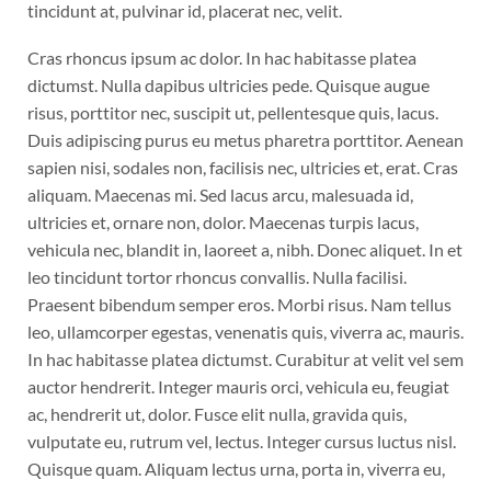
tincidunt at, pulvinar id, placerat nec, velit.
Cras rhoncus ipsum ac dolor. In hac habitasse platea
dictumst. Nulla dapibus ultricies pede. Quisque augue
risus, porttitor nec, suscipit ut, pellentesque quis, lacus.
Duis adipiscing purus eu metus pharetra porttitor. Aenean
sapien nisi, sodales non, facilisis nec, ultricies et, erat. Cras
aliquam. Maecenas mi. Sed lacus arcu, malesuada id,
ultricies et, ornare non, dolor. Maecenas turpis lacus,
vehicula nec, blandit in, laoreet a, nibh. Donec aliquet. In et
leo tincidunt tortor rhoncus convallis. Nulla facilisi.
Praesent bibendum semper eros. Morbi risus. Nam tellus
leo, ullamcorper egestas, venenatis quis, viverra ac, mauris.
In hac habitasse platea dictumst. Curabitur at velit vel sem
auctor hendrerit. Integer mauris orci, vehicula eu, feugiat
ac, hendrerit ut, dolor. Fusce elit nulla, gravida quis,
vulputate eu, rutrum vel, lectus. Integer cursus luctus nisl.
Quisque quam. Aliquam lectus urna, porta in, viverra eu,