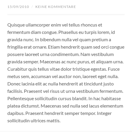
15/09/2010
/
KEINE KOMMENTARE
Quisque ullamcorper enim vel tellus rhoncus et
fermentum diam congue. Phasellus eu turpis lorem, id
gravida nunc. In bibendum nulla vel quam pretium a
fringilla erat ornare. Etiam hendrerit quam sed orci congue
posuere laoreet urna condimentum. Nam vestibulum
gravida semper. Maecenas ac nunc purus, et aliquam urna.
Curabitur quis tellus vitae dolor tristique egestas. Fusce
metus sem, accumsan vel auctor non, laoreet eget nulla.
Donec lacinia elit ac nulla hendrerit at tincidunt justo
facilisis. Praesent vel risus ut urna vestibulum fermentum.
Pellentesque sollicitudin cursus blandit. In hac habitasse
platea dictumst. Maecenas sed nulla sed lacus elementum
dapibus. Praesent hendrerit semper tempor. Integer
sollicitudin ultrices mattis.