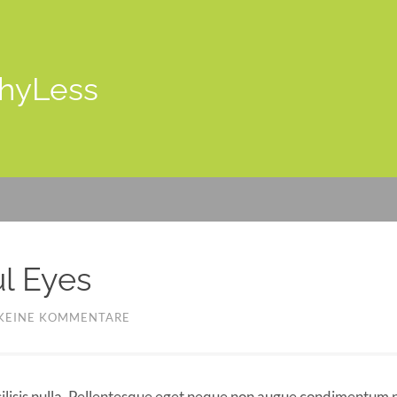
hyLess
ul Eyes
KEINE KOMMENTARE
cilisis nulla. Pellentesque eget neque non augue condimentum 