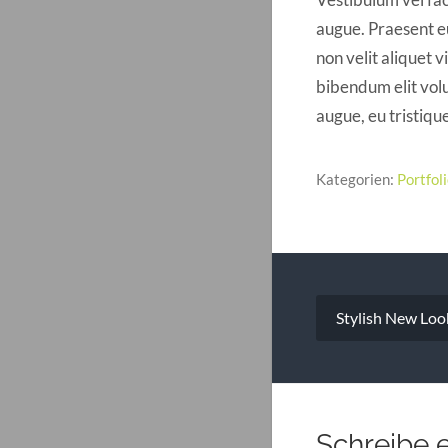
augue. Praesent eu
non velit aliquet 
bibendum elit vol
augue, eu tristique
Kategorien:
Portfol
Beitragsna
Stylish New Loo
Schreibe 