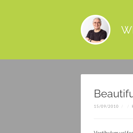
W
Beautif
15/09/2010
/
/
Vestibulum vel fa