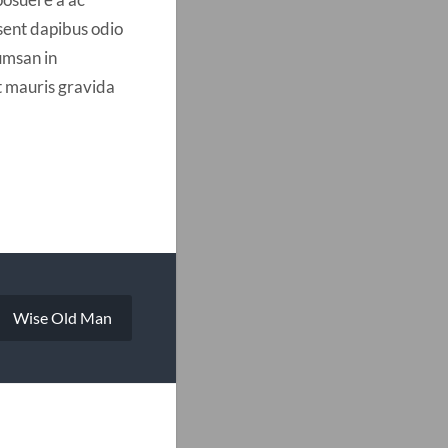
sent dapibus odio
umsan in
t mauris gravida
Wise Old Man