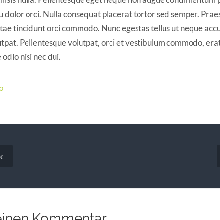
 dolor orci. Nulla consequat placerat tortor sed semper. Prae
vitae tincidunt orci commodo. Nunc egestas tellus ut neque acc
utpat. Pellentesque volutpat, orci et vestibulum commodo, era
 odio nisi nec dui.
io
vigation
k
einen Kommentar